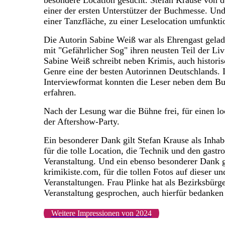
besondere Location gesucht. Stefan Krause von 
einer der ersten Unterstützer der Buchmesse. Un
einer Tanzfläche, zu einer Leselocation umfunktio
Die Autorin Sabine Weiß war als Ehrengast gela
mit "Gefährlicher Sog" ihren neusten Teil der Li
Sabine Weiß schreibt neben Krimis, auch histori
Genre eine der besten Autorinnen Deutschlands. 
Interviewformat konnten die Leser neben dem Bu
erfahren.
Nach der Lesung war die Bühne frei, für einen 
der Aftershow-Party.
Ein besonderer Dank gilt Stefan Krause als Inha
für die tolle Location, die Technik und den gast
Veranstaltung. Und ein ebenso besonderer Dank 
krimikiste.com, für die tollen Fotos auf dieser un
Veranstaltungen. Frau Plinke hat als Bezirksbürg
Veranstaltung gesprochen, auch hierfür bedanken 
Weitere Impressionen von 2024