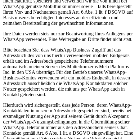
Internetauftritt) speichern und verwenden wir die von Ihnen bei
WhatsApp genutzte Mobilfunknummer sowie – falls bereitgestellt –
Ihren Vor- und Nachnamen gemäß Art. 6 Abs. 1 lit. f DSGVO auf
Basis unseres berechtigten Interesses an der effizienten und
zeitnahen Bereitstellung der gewünschten Informationen.
Ihre Daten werden stets nur zur Beantwortung Ihres Anliegens per
WhatsApp verwendet. Eine Weitergabe an Dritte findet nicht statt.
Bitte beachten Sie, dass WhatsApp Business Zugriff auf das
Adressbuch des von uns hierfür verwendeten mobilen Endgeräts
erhält und im Adressbuch gespeicherte Telefonnummern
automatisch an einen Server des Mutterkonzerns Meta Platforms
Inc. in den USA überträgt. Für den Betrieb unseres WhatsApp-
Business-Kontos verwenden wir ein mobiles Endgerät, in dessen
Adressbuch ausschließlich die WhatsApp-Kontaktdaten solcher
Nutzer gespeichert werden, die mit uns per WhatsApp auch in
Kontakt getreten sind.
Hierdurch wird sichergestellt, dass jede Person, deren WhatsApp-
Kontaktdaten in unserem Adressbuch gespeichert sind, bereits bei
erstmaliger Nutzung der App auf seinem Gerät durch Akzeptanz
der WhatsApp-Nutzungsbedingungen in die Übermittlung seiner
WhatsApp-Telefonnummer aus den Adressbüchern seiner Chat-
Kontakte gemäß Art. 6 Abs. 1 lit. a DSGVO eingewilligt hat. Eine
Übermittlung von Daten solcher Nutzer, die WhatsApp nicht