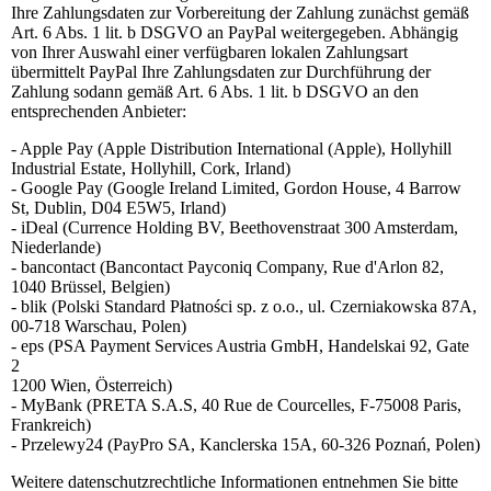
Ihre Zahlungsdaten zur Vorbereitung der Zahlung zunächst gemäß
Art. 6 Abs. 1 lit. b DSGVO an PayPal weitergegeben. Abhängig
von Ihrer Auswahl einer verfügbaren lokalen Zahlungsart
übermittelt PayPal Ihre Zahlungsdaten zur Durchführung der
Zahlung sodann gemäß Art. 6 Abs. 1 lit. b DSGVO an den
entsprechenden Anbieter:
- Apple Pay (Apple Distribution International (Apple), Hollyhill
Industrial Estate, Hollyhill, Cork, Irland)
- Google Pay (Google Ireland Limited, Gordon House, 4 Barrow
St, Dublin, D04 E5W5, Irland)
- iDeal (Currence Holding BV, Beethovenstraat 300 Amsterdam,
Niederlande)
- bancontact (Bancontact Payconiq Company, Rue d'Arlon 82,
1040 Brüssel, Belgien)
- blik (Polski Standard Płatności sp. z o.o., ul. Czerniakowska 87A,
00-718 Warschau, Polen)
- eps (PSA Payment Services Austria GmbH, Handelskai 92, Gate
2
1200 Wien, Österreich)
- MyBank (PRETA S.A.S, 40 Rue de Courcelles, F-75008 Paris,
Frankreich)
- Przelewy24 (PayPro SA, Kanclerska 15A, 60-326 Poznań, Polen)
Weitere datenschutzrechtliche Informationen entnehmen Sie bitte