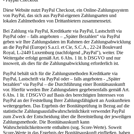
Diese Website nutzt PayPal Checkout, ein Online-Zahlungssystem
von PayPal, das sich aus PayPal-eigenen Zahlungsarten und
lokalen Zahlmethoden von Drittanbietern zusammensetzt.
Bei Zahlung via PayPal, Kreditkarte via PayPal, Lastschrift via
PayPal oder – falls angeboten – „Später Bezahlen“ via PayPal
geben wir Ihre Zahlungsdaten im Rahmen der Zahlungsabwicklung
an die PayPal (Europe) S.a.r.l. et Cie, S.C.A., 22-24 Boulevard
Royal, L-2449 Luxemburg (nachfolgend „PayPal"), weiter. Die
Weitergabe erfolgt gemäß Art. 6 Abs. 1 lit. b DSGVO und nur
insoweit, als dies für die Zahlungsabwicklung erforderlich ist.
PayPal behält sich für die Zahlungsmethoden Kreditkarte via
PayPal, Lastschrift via PayPal oder – falls angeboten - „Später
bezahlen“ via PayPal – die Durchführung einer Bonitätsauskunft
vor. Hierfür werden Ihre Zahlungsdaten gegebenenfalls gemäß Art.
6 Abs. 1 lit. f DSGVO auf Basis des berechtigten Interesses von
PayPal an der Feststellung Ihrer Zahlungsfähigkeit an Auskunfteien
weitergegeben. Das Ergebnis der Bonitätsprüfung in Bezug auf die
statistische Zahlungsausfallwahrscheinlichkeit verwendet PayPal
zum Zweck der Entscheidung über die Bereitstellung der jeweiligen
Zahlungsmethode. Die Bonitätsauskunft kann
Wahrscheinlichkeitswerte enthalten (sog. Score-Werte). Soweit
Score-Werte in das Ergebnis der Bonitätsauskunft einfließen, haben