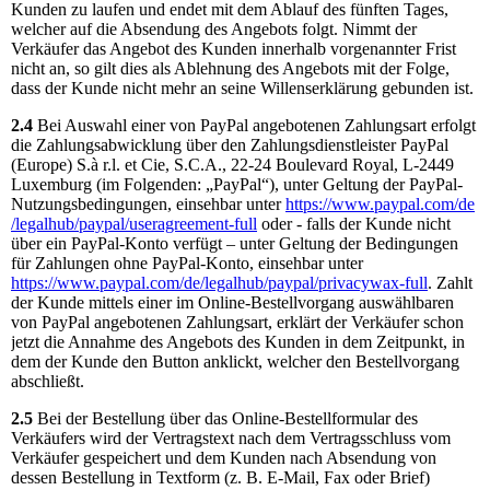
Kunden zu laufen und endet mit dem Ablauf des fünften Tages,
welcher auf die Absendung des Angebots folgt. Nimmt der
Verkäufer das Angebot des Kunden innerhalb vorgenannter Frist
nicht an, so gilt dies als Ablehnung des Angebots mit der Folge,
dass der Kunde nicht mehr an seine Willenserklärung gebunden ist.
2.4
Bei Auswahl einer von PayPal angebotenen Zahlungsart erfolgt
die Zahlungsabwicklung über den Zahlungsdienstleister PayPal
(Europe) S.à r.l. et Cie, S.C.A., 22-24 Boulevard Royal, L-2449
Luxemburg (im Folgenden: „PayPal“), unter Geltung der PayPal-
Nutzungsbedingungen, einsehbar unter
https://www.paypal.com
/de
/legalhub
/paypal
/useragreement-full
oder - falls der Kunde nicht
über ein PayPal-Konto verfügt – unter Geltung der Bedingungen
für Zahlungen ohne PayPal-Konto, einsehbar unter
https://www.paypal.com
/de
/legalhub
/paypal
/privacywax-full
. Zahlt
der Kunde mittels einer im Online-Bestellvorgang auswählbaren
von PayPal angebotenen Zahlungsart, erklärt der Verkäufer schon
jetzt die Annahme des Angebots des Kunden in dem Zeitpunkt, in
dem der Kunde den Button anklickt, welcher den Bestellvorgang
abschließt.
2.5
Bei der Bestellung über das Online-Bestellformular des
Verkäufers wird der Vertragstext nach dem Vertragsschluss vom
Verkäufer gespeichert und dem Kunden nach Absendung von
dessen Bestellung in Textform (z. B. E-Mail, Fax oder Brief)